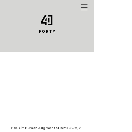
F O R T Y
HAUG
는
Human Augmentation
의 약자로,
인